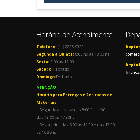
Horário de Atendimento
Dep
Telefone:
(11) 2236-9333
Depto 
Segunda à Quinta:
8:00 hs ás 18:00 hs
comerci
Sexta:
8:00 ás 17:00
Depto 
Sábado:
Fechado
finance
Domingo:
Fechado
ATENÇÃO!
Horário para Entregas e Retiradas de
Materiais:
– Segunda a quinta: das 8:00 às 11:30 e
das 13:00 às 17:30hs
– Sexta-feira: das 8:00 às 11:30 e das 13:00
às 16:30hs.