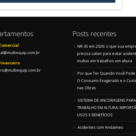
artamentos
Posts recentes
Comercial
NR-35 em 2026: o que sua empr
al@multiequip.com.br
precisa saber para evitar aciden
multas em trabalhos em altura
Financeiro
iro@multiequip.com.br
Por que Ter Quando Você Pode
O Consumo Exagerado e o Custo
nas Obras
SISTEMA DE ANCORAGENS PARA
TRABALHO EM ALTURA: IMPORTÂ
USOS E BENEFÍCIOS
Acidentes com Andaimes