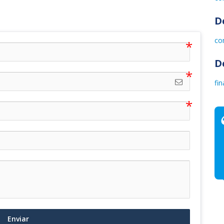
D
co
D
fi
Enviar