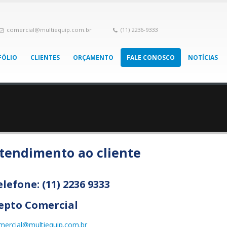
comercial@multiequip.com.br
(11) 2236-9333
FÓLIO
CLIENTES
ORÇAMENTO
FALE CONOSCO
NOTÍCIAS
tendimento ao cliente
elefone: (11) 2236 9333
epto Comercial
mercial@multiequip.com.br