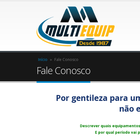
Início
»
Fale Conosco
Fale Conosco
Por gentileza para u
não e
Descrever quais equipamentos 
E por qual período vai