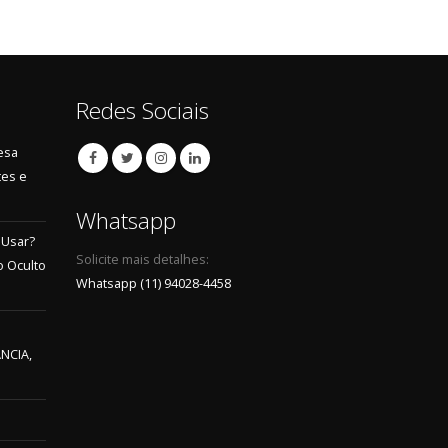
Redes Sociais
esa
tes e
Whatsapp
 Usar?
Solicite mais detalhes:
 Oculto
Whatsapp (11) 94028-4458
NCIA,