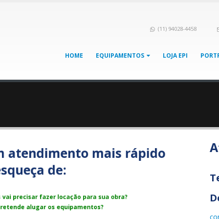
(11) 94028-4458
HOME
EQUIPAMENTOS
LOJA EPI
PORT
A
m atendimento mais rápido
squeça de:
T
D
vai precisar fazer locação para sua obra?
 pretende alugar os equipamentos?
co