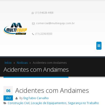
(11) 94028-4458
comercial@multiequip.com.br
(11) 2236-9333
Início
»
Notícias
»
Acidentes com Andaimes
Acidentes com Andaimes
Acidentes com Andaimes
06
dez
By
Eng Fabio Carvalho
Construção Civil
,
Locação de Equipamentos
,
Segurança no Trabalho