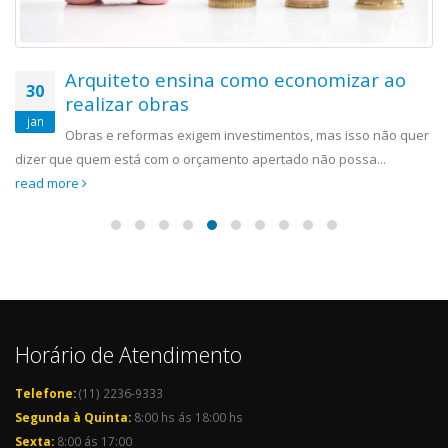
Arquiteto ensina como economizar ao
30
realizar obras
jan
Obras e reformas exigem investimentos, mas isso não quer
dizer que quem está com o orçamento apertado não possa...
read more
Horário de Atendimento
Telefone:
(11) 2236-9333
Segunda à Quinta:
8:00 hs ás 18:00 hs
Sexta:
8:00 ás 17:00